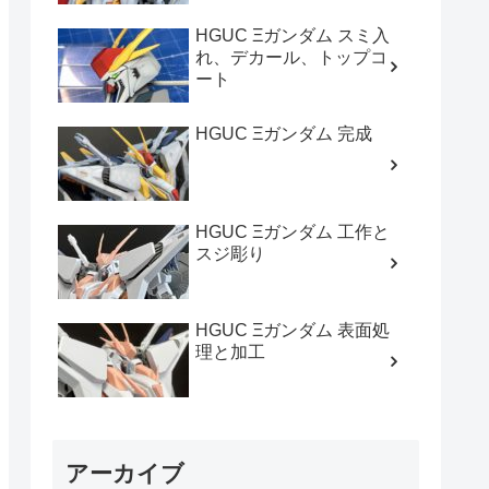
HGUC Ξガンダム スミ入
れ、デカール、トップコ
ート
HGUC Ξガンダム 完成
HGUC Ξガンダム 工作と
スジ彫り
HGUC Ξガンダム 表面処
理と加工
アーカイブ