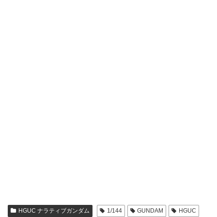
HGUC ナラティブガンダム
1/144
GUNDAM
HGUC