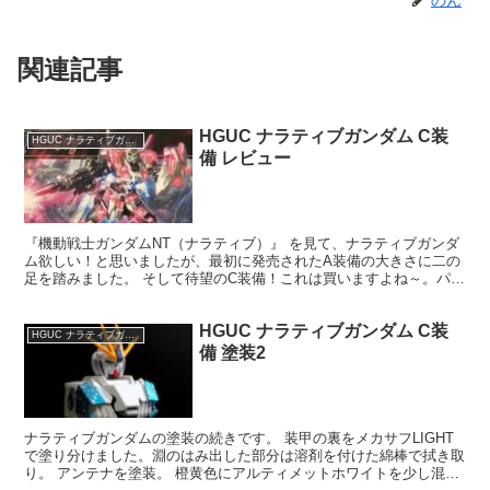
関連記事
HGUC ナラティブガンダム C装
HGUC ナラティブガンダム
備 レビュー
『機動戦士ガンダムNT（ナラティブ）』 を見て、ナラティブガンダ
ム欲しい！と思いましたが、最初に発売されたA装備の大きさに二の
足を踏みました。 そして待望のC装備！これは買いますよね～。パッ
ケージもカッコ良い♪ サイコフレームがクリアパーツ...
HGUC ナラティブガンダム C装
HGUC ナラティブガンダム
備 塗装2
ナラティブガンダムの塗装の続きです。 装甲の裏をメカサフLIGHT
で塗り分けました。淵のはみ出した部分は溶剤を付けた綿棒で拭き取
り。 アンテナを塗装。 橙黄色にアルティメットホワイトを少し混ぜ