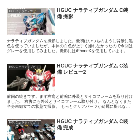
て彩度を落としたものを使用。左が塗装後。 腹部を...
HGUC ナラティブガンダム C装
HGUC ナラティブガンダム
備 撮影
ナラティブガンダムを撮影しました。最初はいつものように背景に黒
色を使っていましたが、本体の白色が上手く撮れなかったので今回は
グレーを使用してみました。撮影にはiPhoneXを使用しています。
iPhoneでの撮影時のコツと言うか工夫の仕方を、...
HGUC ナラティブガンダム C装
HGUC ナラティブガンダム
備 レビュー2
前回の続きです。まず右肩と前腕に外装とサイコフレームを取り付け
ました。 右脚にも外装とサイコフレーム取り付け。 なんとなくまた
半身未組立ての状態で撮影。 もっとクリアパーツが綺麗に撮れない
かなぁと、あえて逆光で撮影。あ～これイイ感じ♪ 後ろ...
HGUC ナラティブガンダム C装
HGUC ナラティブガンダム
備 完成