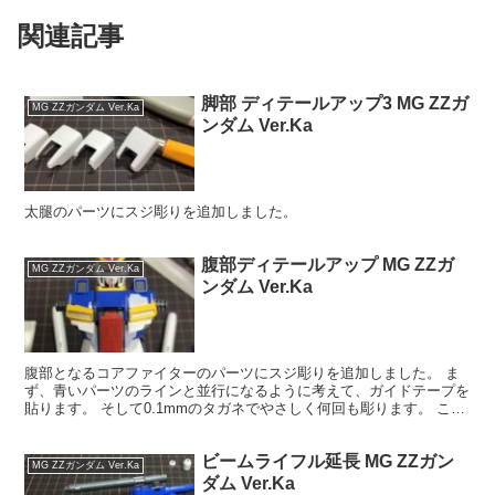
関連記事
脚部 ディテールアップ3 MG ZZガ
MG ZZガンダム Ver.Ka
ンダム Ver.Ka
太腿のパーツにスジ彫りを追加しました。
腹部ディテールアップ MG ZZガ
MG ZZガンダム Ver.Ka
ンダム Ver.Ka
腹部となるコアファイターのパーツにスジ彫りを追加しました。 ま
ず、青いパーツのラインと並行になるように考えて、ガイドテープを
貼ります。 そして0.1mmのタガネでやさしく何回も彫ります。 これ
を前後左右の計四面、繰り返しました。 次に、腹部...
ビームライフル延長 MG ZZガン
MG ZZガンダム Ver.Ka
ダム Ver.Ka