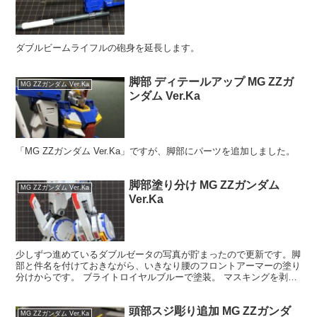
ダブルビームライフルの砲身を延長します。
脚部 ディテールアップ MG ZZガ
MG ZZガンダム Ver.Ka
ンダム Ver.Ka
「MG ZZガンダム Ver.Ka」ですが、脚部にパーツを追加しました。
脚部塗り分け MG ZZガンダム
MG ZZガンダム Ver.Ka
Ver.Ka
少しずつ進めているダブルゼータの写真が貯まったので更新です。脚
部と件名を付けておきながら、いきなり腰のフロントアーマーの塗り
分けからです。 ブライトロイヤルブルーで塗装。 マスキングを剥が
すとこんな感じ。スチールホワイトの色味が分かりやすい...
頭部スジ彫り追加 MG ZZガンダ
MG ZZガンダム Ver.Ka