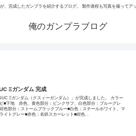
Eが、完成したガンプラを紹介するブログ。 製作過程も写真を撮ってア
俺のガンプラブログ
UC Ξガンダム 完成
GUC Ξガンダム（クスィーガンダム）」が完成しました。 カラー
ピ■下地 赤色、黄色部分：ピンクサフ、白色部分：ブルーグレ
紺色部分：ストームブラックブルー■白色：スチールホワイト、マ
ライトグレー■赤色：名鉄スカーレット■紺色...