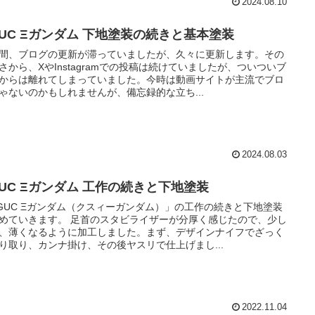
2024.08.10
GUC Ξガンダム 下地塗装の続きと基本塗装
間、ブログの更新が滞っていましたが、久々に更新します。その
さから、XやInstagramでの投稿は続けていましたが、ついついブ
からは離れてしまっていました。今時は動画サイトが主流でブロ
ゃないのかもしれませんが、備忘録的な立ち...
2024.08.03
GUC Ξガンダム 工作の続きと下地塗装
GUC Ξガンダム（クスィーガンダム）」の工作の続きと下地塗装
めていきます。 足首のスタビライザーが分厚く感じたので、少し
、薄くなるように加工しました。まず、デザインナイフでざっく
り取り、カンナ掛け、その後ヤスリで仕上げまし...
2022.11.04