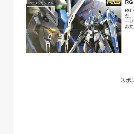
RG
RG Hi-νガンダム
RG
た。
ージ
み立
スポ