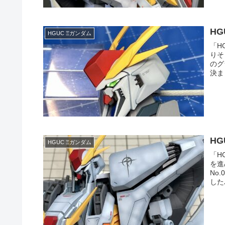
H
HGUC Ξガンダム
「H
りそ
のグ
決ま
H
HGUC Ξガンダム
「H
を進
No
した