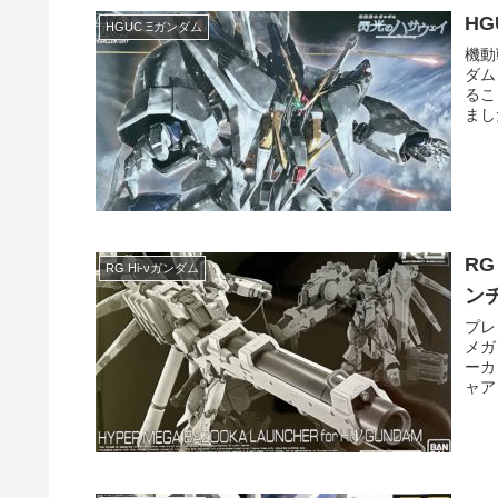
HG
HGUC Ξガンダム
機動
ダム
るこ
まし
R
RG Hi-νガンダム
ン
プレ
メガ
ーカ
ャア