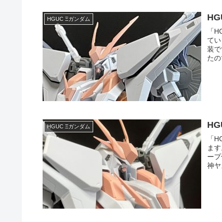
H
HGUC Ξガンダム
「H
てい
装で
たの
H
HGUC Ξガンダム
「H
ます
ープ
神ヤ