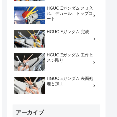
HGUC Ξガンダム スミ入
れ、デカール、トップコ
ート
HGUC Ξガンダム 完成
HGUC Ξガンダム 工作と
スジ彫り
HGUC Ξガンダム 表面処
理と加工
アーカイブ