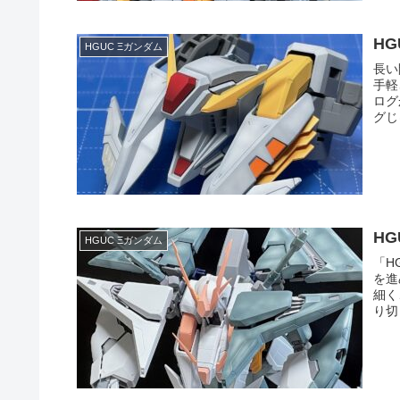
H
HGUC Ξガンダム
長い
手軽
ログ
グじ
H
HGUC Ξガンダム
「H
を進
細く
り切