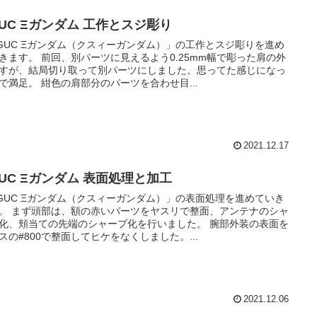
GUC Ξガンダム 工作とスジ彫り
GUC Ξガンダム（クスィーガンダム）」の工作とスジ彫りを進め
きます。 前回、別パーツに見えるよう0.25mm幅で彫った肩の外
すが、結局切り取って別パーツにしました。思ってた感じになっ
で満足。 紺色の肩部分のパーツを合わせ目...
2021.12.17
GUC Ξガンダム 表面処理と加工
GUC Ξガンダム（クスィーガンダム）」の表面処理を進めていき
。 まず頭部は、額の赤いパーツをヤスリで整面、アンテナのシャ
化、頬当ての先端のシャープ化を行いました。 腕部外装の表面を
スの#800で整面してヒケをなくしました。...
2021.12.06